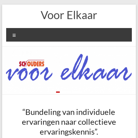
Ga
Voor Elkaar
naar
de
inhoud
Menu
“Bundeling van individuele
ervaringen naar collectieve
ervaringskennis”.