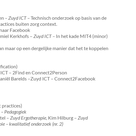
sen
– Zuyd ICT –
Technisch onderzoek op basis van de
actices buiten zorg context.
 naar Facebook
amiel Kerkhofs –
Zuyd ICT –
In het kade MIT4 (minor)
n maar op een dergelijke manier dat het te koppelen
fication)
d ICT – 2Find en Connect2Person
aniël Barelds –Zuyd ICT – Connect2Facebook
 practices)
) – Pedagogiek
tel –
Zuyd Ergotherapie,
Kim Hilburg –
Zuyd
e – kwalitatief onderzoek (nr. 2)