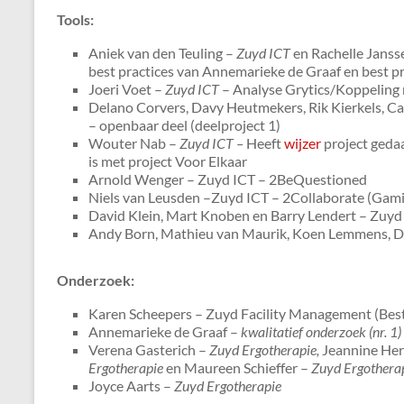
Tools:
Aniek van den Teuling –
Zuyd ICT
en Rachelle Jans
best practices van Annemarieke de Graaf en best pr
Joeri Voet –
Zuyd ICT
– Analyse Grytics/Koppeling
Delano Corvers, Davy Heutmekers, Rik Kierkels, C
– openbaar deel (deelproject 1)
Wouter Nab –
Zuyd ICT –
Heeft
wijzer
project gedaa
is met project Voor Elkaar
Arnold Wenger – Zuyd ICT – 2BeQuestioned
Niels van Leusden –Zuyd ICT – 2Collaborate (Gami
David Klein, Mart Knoben en Barry Lendert – Zuy
Andy Born, Mathieu van Maurik, Koen Lemmens, D
Onderzoek:
Karen Scheepers – Zuyd Facility Management (Best
Annemarieke de Graaf –
kwalitatief onderzoek (nr. 1
Verena Gasterich –
Zuyd Ergotherapie,
Jeannine Her
Ergotherapie
en Maureen Schieffer –
Zuyd Ergotherapi
Joyce Aarts –
Zuyd Ergotherapie