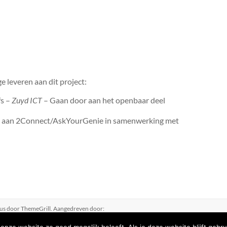
 leveren aan dit project:
s –
Zuyd ICT
– Gaan door aan het openbaar deel
n aan 2Connect/AskYourGenie in samenwerking met
us
door ThemeGrill. Aangedreven door: