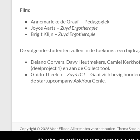
Film:
Annemarieke de Graaf – Pedagogiek
Joyce Aarts –
Zuyd Ergotherapie
Brigit Klijn –
Zuyd Ergotherapie
De volgende studenten zullen in de toekomst een bijdrage
Delano Corvers, Davy Heutmekers, Camiel Kerkhof
(deelproject 1) en aan de Collect tool.
Guido Theelen –
Zuyd ICT
– Gaat zich bezig houde
de startupcompany AskYourGenie.
Copyright © 2026
Voor Elkaar
. Alle rechten voorbehouden. Thema
Spacio
WordPress
.