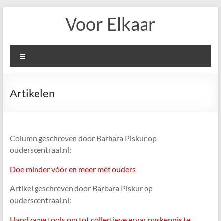
Ga
Voor Elkaar
naar
de
inhoud
Menu
Artikelen
Column geschreven door Barbara Piskur op
ouderscentraal.nl:
Doe minder vóór en meer mét ouders
Artikel geschreven door Barbara Piskur op
ouderscentraal.nl:
Handzame tools om tot collectieve ervaringskennis te