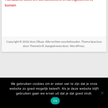
komen
Copyright © 2026
Voor Elkaar
. Alle rechten voorbehouden. Thema
Spacious
door ThemeGrill. Aangedreven door:
WordPress
.
We gebruiken cookies om er zeker van te zijn dat je onze
website zo goed mogelijk beleeft. Als je deze website blijft
gebruiken gaan we ervan uit dat je dat goed vindt.
Ok